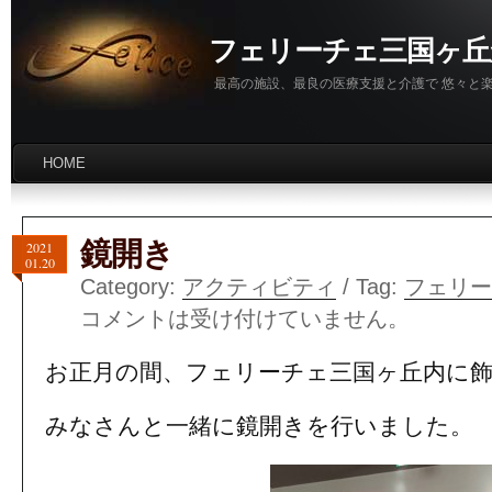
フェリーチェ三国ヶ丘
最高の施設、最良の医療支援と介護で 悠々と
HOME
鏡開き
2021
01.20
Category:
アクティビティ
/ Tag:
フェリー
コメントは受け付けていません。
お正月の間、フェリーチェ三国ヶ丘内に
みなさんと一緒に鏡開きを行いました。