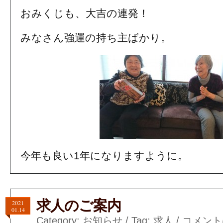
おみくじも、大吉の連発！
みなさん強運の持ち主ばかり。
今年も良い1年になりますように。
求人のご案内
2021
01.14
Category:
お知らせ
/ Tag:
求人
/
コメント