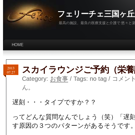
フェリーチェ三国ヶ丘
最高の施設、最良の医療支援と介護で 悠々と
HOME
スカイラウンジご予約（栄養
2013
07.27
Category:
お食事
/ Tags: no tag /
コメン
ん。
遅刻・・・タイプですか？？
ってどんな質問なんでしょう（笑）「遅
す原因の３つのパターンがあるそうです