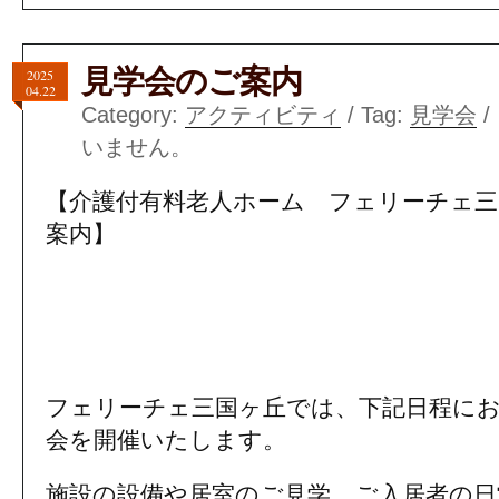
見学会のご案内
2025
04.22
Category:
アクティビティ
/ Tag:
見学会
/
いません。
【介護付有料老人ホーム フェリーチェ三
案内】
#堺市北区#介護付有料老人ホーム#フェリ
リーチェ#吉川病院#病院併設#吉川病院併
級有料老人ホーム
フェリーチェ三国ヶ丘では、下記日程に
会を開催いたします。
施設の設備や居室のご見学、ご入居者の日