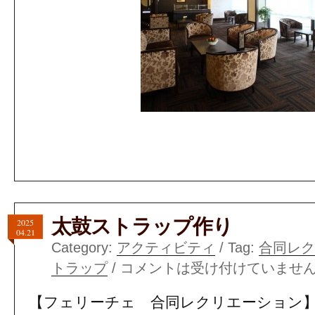
#介護支援専門員#堺市有料老人ホーム#評
ム#堺市高級老人ホーム
太鼓ストラップ作り
2025
04.21
Category:
アクティビティ
/ Tag:
合同レク
トラップ
/
コメントは受け付けていませ
【フェリーチェ 合同レクリエーション