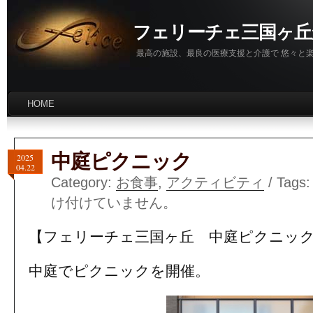
フェリーチェ三国ヶ丘
最高の施設、最良の医療支援と介護で 悠々と
HOME
中庭ピクニック
2025
04.22
Category:
お食事
,
アクティビティ
/ Tags:
け付けていません。
【フェリーチェ三国ヶ丘 中庭ピクニッ
中庭でピクニックを開催。