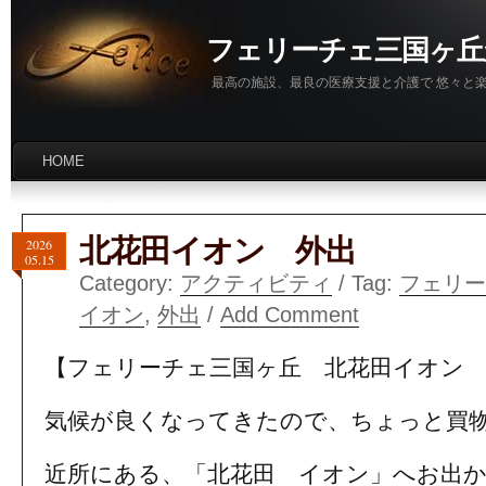
フェリーチェ三国ヶ丘
最高の施設、最良の医療支援と介護で 悠々と
HOME
北花田イオン 外出
2026
05.15
Category:
アクティビティ
/ Tag:
フェリー
イオン
,
外出
/
Add Comment
【フェリーチェ三国ヶ丘 北花田イオン 
気候が良くなってきたので、ちょっと買
近所にある、「北花田 イオン」へお出