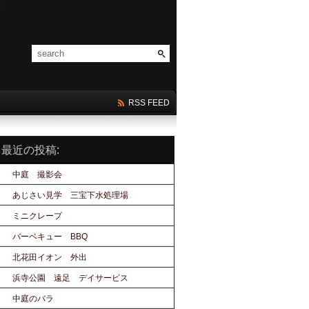
RSS FEED
最近の投稿:
中庭 撮影会
あじさい見学 三宝下水処理場
ミニクレープ
バーベキュー BBQ
北花田イオン 外出
浜寺公園 遠足 デイサービス
中庭のバラ