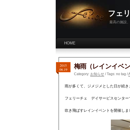
フェ
最高の施設、
HOME
梅雨（レインイベ
2015
06.19
Category:
お知らせ
/ Tags: no tag /
雨が多くて、ジメジメとした日が続き
フェリーチェ デイサービスセンター
吹き飛ばすレインイベントを開催しま