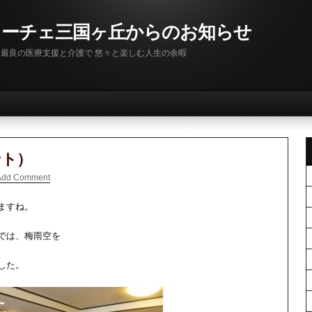
リーチェ三国ヶ丘からのお知らせ
最良の医療支援と介護で 悠々と楽しむ人生の余暇
ント）
Add Comment
ますね。
では、梅雨空を
した。