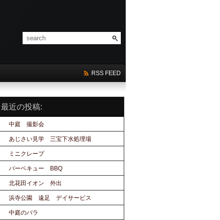
RSS FEED
最近の投稿:
中庭 撮影会
あじさい見学 三宝下水処理場
ミニクレープ
バーベキュー BBQ
北花田イオン 外出
浜寺公園 遠足 デイサービス
中庭のバラ